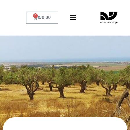
0
₪
0.00